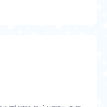
вижений, усидчивости; Активизация центров