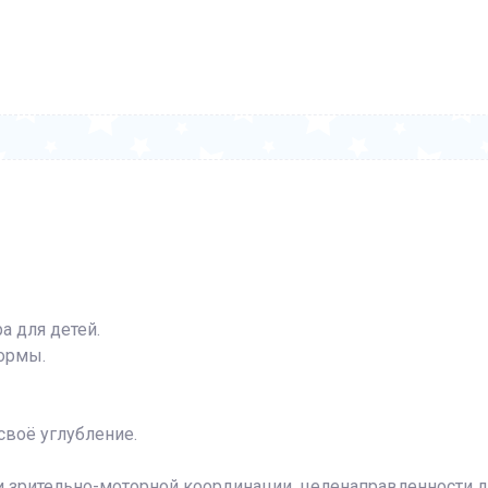
 для детей.
ормы.
своё углубление.
и зрительно-моторной координации, целенаправленности д